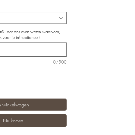
n? Laat ons even weten waarvoor,
voor je in! (optioneel)
0/500
n winkelwagen
Nu kopen