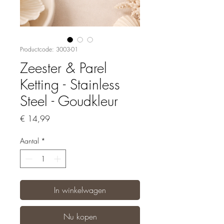
Productcode: 3003-01
Zeester & Parel
Ketting - Stainless
Steel - Goudkleur
Prijs
€ 14,99
Aantal
*
In winkelwagen
Nu kopen