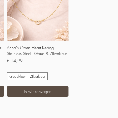
Snel overzicht
r
Anna's Open Heart Ketting -
Stainless Steel - Goud & Zilverkleur
Prijs
€ 14,99
Goudkleur
Zilverkleur
In winkelwagen