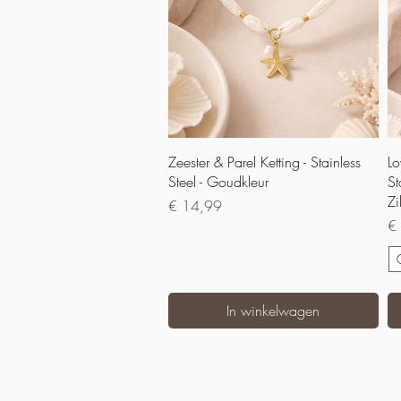
Snel overzicht
Zeester & Parel Ketting - Stainless
Lo
Steel - Goudkleur
St
Zi
Prijs
€ 14,99
Pri
€
In winkelwagen