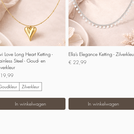
Snel overzicht
Snel overzicht
vi Love Long Heart Ketting -
Ella’s Elegance Ketting - Zilverkleu
ainless Steel - Goud- en
Prijs
€ 22,99
lverkleur
js
 19,99
Goudkleur
Zilverkleur
In winkelwagen
In winkelwagen