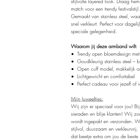
stijlvolle layered look. Draag hem
match voor een trendy festivalstijl.
Gemaakt van stainless steel, waa
snel verkleurt. Perfect voor dageli
speciale gelegenheid.
Waarom jij deze armband wilt:
Trendy open bloemdesign met l
Goudkleurig stainless steel – b
Open cuff model, makkelijk o
Lichtgewicht en comfortabel
Perfect cadeau voor jezelf of i
Mijn Juweeltjes:
Wij zijn er speciaal voor jou! Bi
sieraden en blije klanten! Wij zo
wordt ingepakt en verzonden. We 
stijlvol, duurzaam en verkleurvrij
dat beetje extra om jou de beste