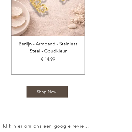
Berlijn - Armband - Stainless
Steel - Goudkleur
Stainless Steel - 
Prijs
€ 14,99
Shop Now
Klik hier om ons een google review te geven!