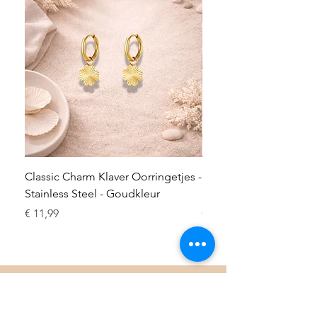
Classic Charm Klaver Oorringetjes -
Muse Munt Oorringetje
Stainless Steel - Goudkleur
Stainless Steel – Goud
Prijs
Prijs
€ 11,99
€ 12,49
Mijn Juweeltjes
Oude Telgterweg 94a