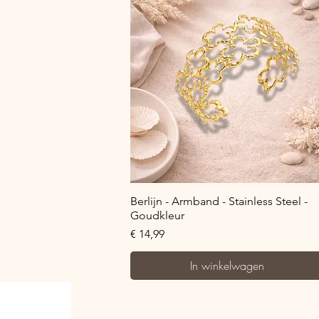
Snel overzicht
Berlijn - Armband - Stainless Steel -
Goudkleur
Prijs
€ 14,99
In winkelwagen