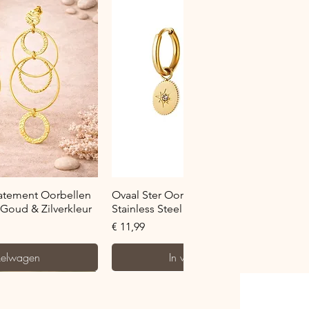
verzicht
Snel overzicht
tatement Oorbellen
Ovaal Ster Oorringetje met Zirkonia -
– Goud & Zilverkleur
Stainless Steel - Goud & Zilverkleur
Prijs
€ 11,99
kelwagen
In winkelwagen