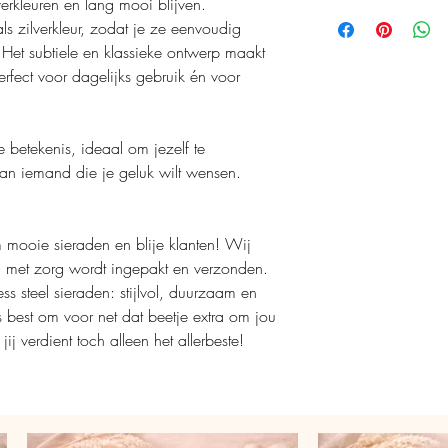
verkleuren en lang mooi blijven.
Als dit een kadootje is,
Deze Classic Charm klav
dient het product binne
opmerkingenveld in d
ls zilverkleur, zodat je ze eenvoudig
ideaal voor vrouwen di
totaal heb je 28 dagen
leuk inpakken. Als je
Het subtiele en klassieke ontwerp maakt
betekenisvolle sieraden
daar ook rekening mee
oorringetjes met klaver 
perfect voor dagelijks gebruik én voor
Vergoeding retourkoste
van te maken!
duurzame materiaal ervo
de bestelling komen vo
voor goudkleurige klave
oorringen met klaver e
Terugbetaling zal 5 we
e betekenis, ideaal om jezelf te
touch toe aan elke outfi
product bij Mijn Juwee
n iemand die je geluk wilt wensen.
netjes is teruggestuur
om mooie sieraden en blije klanten! Wij
g met zorg wordt ingepakt en verzonden.
ss steel sieraden: stijlvol, duurzaam en
ns best om voor net dat beetje extra om jou
ij verdient toch alleen het allerbeste!