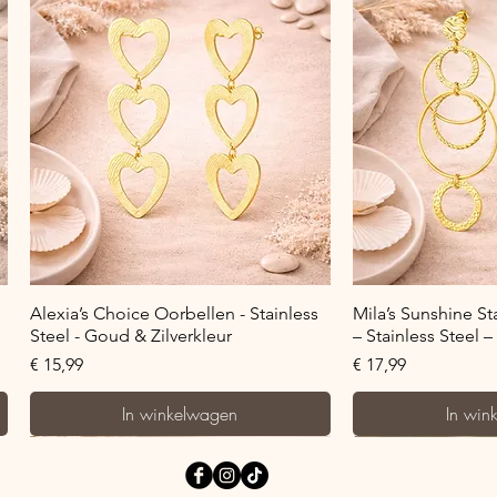
Snel overzicht
Snel o
Alexia’s Choice Oorbellen - Stainless
Mila’s Sunshine S
Steel - Goud & Zilverkleur
– Stainless Steel 
Prijs
Prijs
€ 15,99
€ 17,99
In winkelwagen
In win
Bestseller!