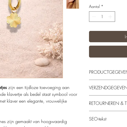
Aantal
*
I
PRODUCTGEGEVE
Materiaal: Stainless s
tjes
zijn een tijdloze toevoeging aan
VERZENDGEGEVE
Goudkleur
nde klavertje als bedel staat symbool voor
Gewicht: 1,5 gram
Onze sieraden worden
met klaver een elegante, vrouwelijke
Afmeting: 1,9 cm 
RETOURNEREN & T
Wanneer jouw bestellin
jouw aan de slag. Jouw
Retourneren is mogelij
werkdagen zorgvuldig d
SEO-tekst
aan ons kenbaar te m
dames zijn gemaakt van hoogwaardig
ontvangt een e-mail w
Voorwaarden. Nadat je