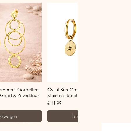
verzicht
Snel overzicht
tatement Oorbellen
Ovaal Ster Oorringetje met Zirkonia -
– Goud & Zilverkleur
Stainless Steel - Goud & Zilverkleur
Prijs
€ 11,99
kelwagen
In winkelwagen