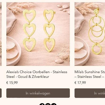
Snel overzicht
Snel o
Alexia’s Choice Oorbellen - Stainless
Mila’s Sunshine S
Steel - Goud & Zilverkleur
– Stainless Steel 
Prijs
Prijs
€ 15,99
€ 17,99
In winkelwagen
In win
Bestseller!