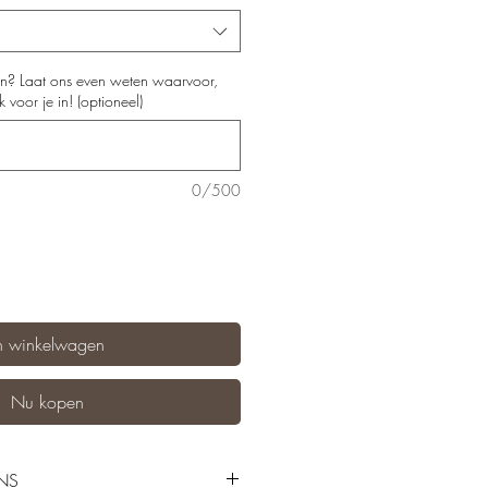
n? Laat ons even weten waarvoor,
voor je in! (optioneel)
0/500
n winkelwagen
Nu kopen
NS