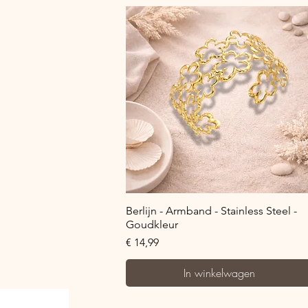
Snel overzicht
Berlijn - Armband - Stainless Steel -
Goudkleur
Prijs
€ 14,99
In winkelwagen