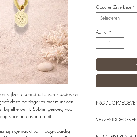
Goud en Zilverkleur
*
Selecteren
Aantal
*
I
en stijlvolle combinatie van klassiek en
eeft deze oorringetjes met munt een
PRODUCTGEGEVE
st bij elke outfit. Subtiel genoeg voor
Materiaal: Stainless s
oeg voor een avondje uit.
VERZENDGEGEVE
Goud en Zilver kleu
Gewicht: 1,78 gr
mes zijn gemaakt van hoogwaardig
Onze sieraden worden
Afmeting: 2,2 cm 
RETOURNEREN & T