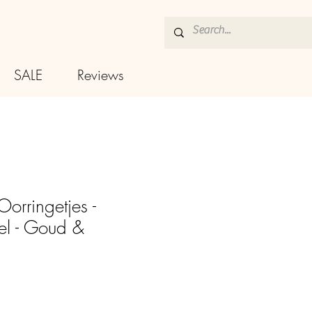
SALE
Reviews
orringetjes -
eel - Goud &