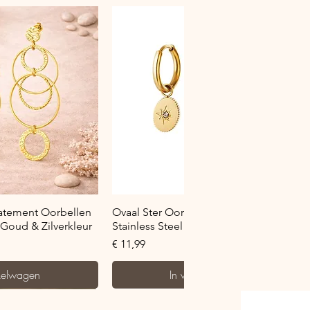
verzicht
Snel overzicht
tatement Oorbellen
Ovaal Ster Oorringetje met Zirkonia -
– Goud & Zilverkleur
Stainless Steel - Goud & Zilverkleur
Prijs
€ 11,99
kelwagen
In winkelwagen