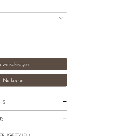
n winkelwagen
Nu kopen
NS
teel (roestvrij staal)
NS
r
am
 binnen 1-3 dagen verzonden!
x 1,4 cm
ERUGBETALEN