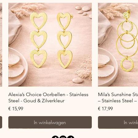
Snel overzicht
Snel o
Alexia’s Choice Oorbellen - Stainless
Mila’s Sunshine S
Steel - Goud & Zilverkleur
– Stainless Steel 
Prijs
Prijs
€ 15,99
€ 17,99
In winkelwagen
In win
Bestseller!