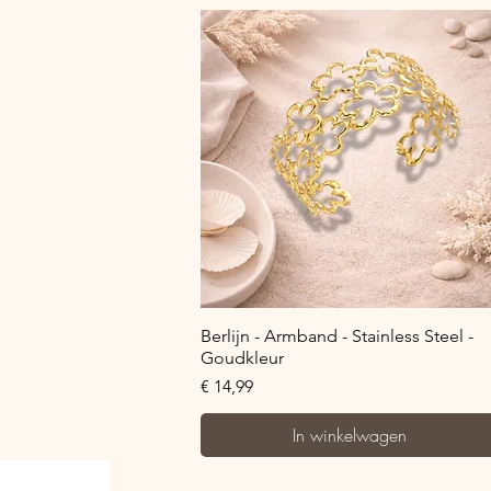
Snel overzicht
Berlijn - Armband - Stainless Steel -
Goudkleur
Prijs
€ 14,99
In winkelwagen