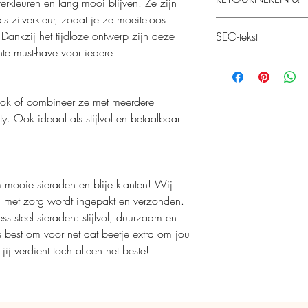
Wanneer jouw bestellin
verkleuren en lang mooi blijven. Ze zijn
jouw aan de slag. Jouw
ls zilverkleur, zodat je ze moeiteloos
Retourneren is mogelij
werkdagen zorgvuldig d
Dankzij het tijdloze ontwerp zijn deze
SEO-tekst
aan ons kenbaar te m
ontvangt een e-mail w
chte must-have voor iedere
Voorwaarden. Nadat je
Als dit een kadootje is,
Deze Roma munt oorringe
dient het product binne
opmerkingenveld in d
voor vrouwen die houde
totaal heb je 28 dagen
leuk inpakken. Als je
De oorringetjes met mun
look of combineer ze met meerdere
daar ook rekening mee
zijn geschikt voor dage
Vergoeding retourkoste
van te maken!
ty. Ook ideaal als stijlvol en betaalbaar
munt oorringetjes of zi
de bestelling komen vo
combineer ze eenvoudi
klassieke design zijn 
Terugbetaling zal 5 we
stijlvolle aanvulling op
product bij Mijn Juwee
om mooie sieraden en blije klanten! Wij
netjes is teruggestuur
g met zorg wordt ingepakt en verzonden.
ss steel sieraden: stijlvol, duurzaam en
ns best om voor net dat beetje extra om jou
ij verdient toch alleen het beste!