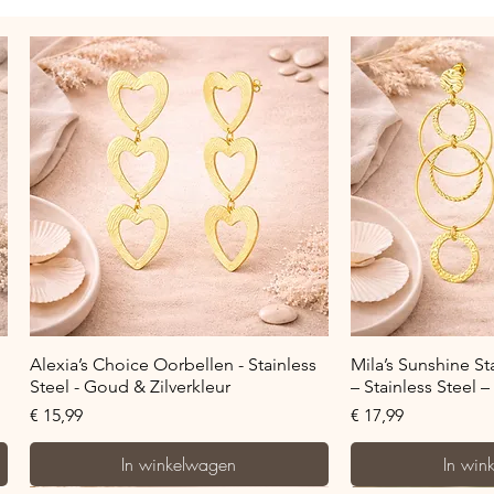
Snel overzicht
Snel o
Alexia’s Choice Oorbellen - Stainless
Mila’s Sunshine S
Steel - Goud & Zilverkleur
– Stainless Steel 
Prijs
Prijs
€ 15,99
€ 17,99
In winkelwagen
In win