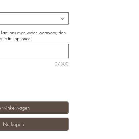
? Laat ons even weten waarvoor, dan
 je in! (optioneel)
0/500
n winkelwagen
Nu kopen