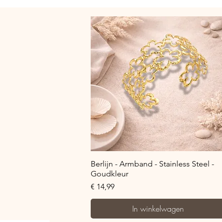
Snel overzicht
Berlijn - Armband - Stainless Steel -
Goudkleur
Prijs
€ 14,99
In winkelwagen