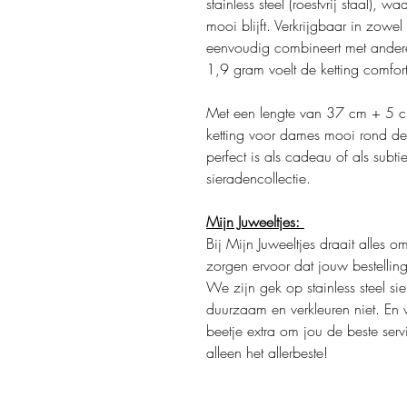
stainless steel (roestvrij staal), w
mooi blijft. Verkrijgbaar in zowel
eenvoudig combineert met andere 
1,9 gram voelt de ketting comfor
Met een lengte van 37 cm + 5 cm v
ketting voor dames mooi rond de h
perfect is als cadeau of als subt
sieradencollectie.
Mijn Juweeltjes:
Bij Mijn Juweeltjes draait alles 
zorgen ervoor dat jouw bestellin
We zijn gek op stainless steel sie
duurzaam en verkleuren niet. En 
beetje extra om jou de beste serv
alleen het allerbeste!