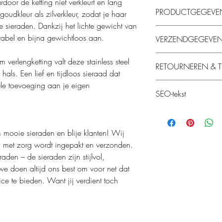
aardoor de ketting niet verkleurt en lang
PRODUCTGEGEVE
 goudkleur als zilverkleur, zodat je haar
sieraden. Dankzij het lichte gewicht van
Materiaal: Stainless s
tabel en bijna gewichtloos aan.
VERZENDGEGEVE
Goud- en zilverkleu
Gewicht: 1,9 gram
Onze sieraden worden
erlengketting valt deze stainless steel
Afmeting: 37 cm +
RETOURNEREN & T
Wanneer jouw bestellin
als. Een lief en tijdloos sieraad dat
jouw aan de slag. Jouw
iele toevoeging aan je eigen
Retourneren is mogelij
werkdagen zorgvuldig d
SEO-tekst
aan ons kenbaar te m
ontvangt een e-mail w
Voorwaarden. Nadat je
Als dit een kadootje is,
De Elin’s Open Heart ket
dient het product binne
opmerkingenveld in d
vrouwen die houden van
totaal heb je 28 dagen
leuk inpakken. Als je
om mooie sieraden en blije klanten! Wij
Het fijne open hartje g
daar ook rekening mee
liefdevolle uitstraling.
g met zorg wordt ingepakt en verzonden.
Vergoeding retourkoste
van te maken!
verkleurt de ketting nie
raden – de sieraden zijn stijlvol,
de bestelling komen vo
van 37 cm + 5 cm vers
we doen altijd ons best om voor net dat
gram is deze stainless 
Terugbetaling zal 5 we
ice te bieden. Want jij verdient toch
om dagelijks te dragen
product bij Mijn Juwee
netjes is teruggestuur