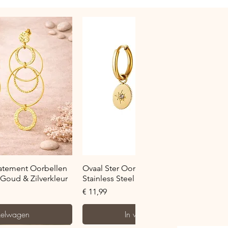
verzicht
Snel overzicht
tatement Oorbellen
Ovaal Ster Oorringetje met Zirkonia -
– Goud & Zilverkleur
Stainless Steel - Goud & Zilverkleur
Prijs
€ 11,99
kelwagen
In winkelwagen