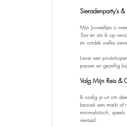
Sieradenparty’s &
Mijn Juweeltjes is me
Tour
 en sta ik op vers
en ontdek welke siera
Liever een privéshope
passen en gezellig bi
Volg Mijn Reis & 
Ik nodig je uit om dee
bezoek een markt of n
minimalistisch, speels
sieraad.