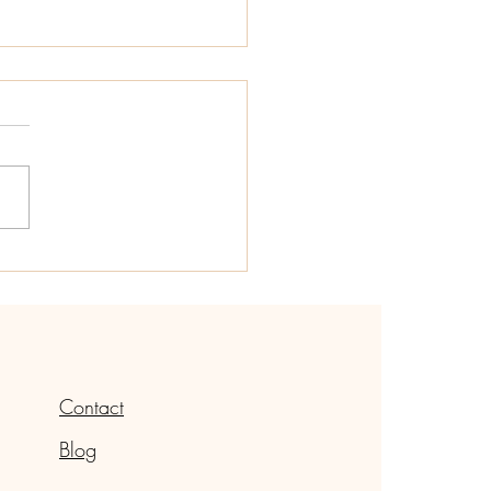
schoonmaken tips: De
e methoden om RVS
aden schoon te maken
Contact
Blog