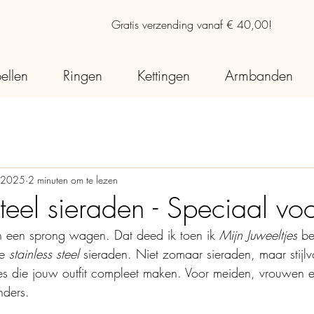
Gratis verzending vanaf € 40,00!
ellen
Ringen
Kettingen
Armbanden
b 2025
2 minuten om te lezen
steel sieraden - Speciaal voo
een sprong wagen. Dat deed ik toen ik 
Mijn Juweeltjes
 b
e 
stainless steel
 sieraden. Niet zomaar sieraden, maar stijlv
es die jouw outfit compleet maken. Voor meiden, vrouwen 
nders. 