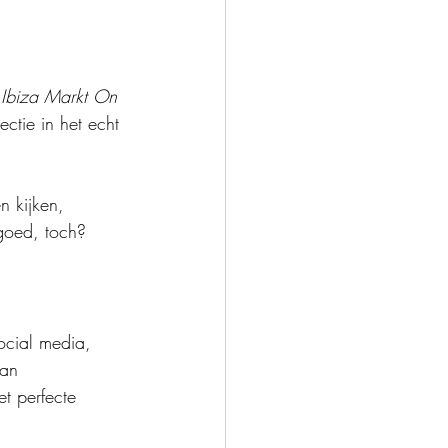
 
Ibiza Markt On 
ctie in het echt 
n kijken, 
 goed, toch?
ocial media, 
van 
et perfecte 