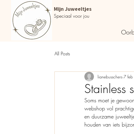
Mijn Juweeltjes
Speciaal voor jou
Oorb
All Posts
lianebusschers
7 fe
Stainless 
Soms moet je gewoon 
webshop vol prachtig
en duurzame juweeltj
houden van iets bijzo