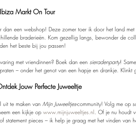
 Ibiza Markt On Tour
er dan een webshop! Deze zomer toer ik door het land met
chillende braderieën. Kom gezellig langs, bewonder de colle
den het beste bij jou passen!
rvaring met vriendinnen? Boek dan een 
sieradenparty
! Same
jpraten – onder het genot van een hapje en drankje. Klinkt
Ontdek Jouw Perfecte Juweeltje
l uit te maken van 
Mijn Juweeltjes
-community! Volg me op s
eem een kijkje op 
www.mijnjuweeltjes.nl
. Of je nu houdt 
 of statement pieces – ik help je graag met het vinden van h