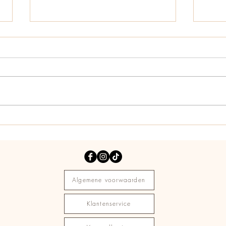
Belang van persoonlijke
RVS 
sieraden in je stijl
best
sier
Algemene voorwaarden
Klantenservice