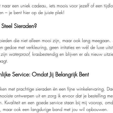
 naar een uniek cadeau, iets moois voor jezelf of een tijdl
n – je bent hier op de juiste plek!
Steel Sieraden?
bieden die niet alleen mooi zijn, maar ook lang meegaan. 
 gedoe met verkleuring, geen irritaties en wél de luxe uitstr
zijn 
waterproof
, krasbestendig en blijven er als nieuw uitzie
aagt.
nlijke Service: Omdat Jij Belangrijk Bent
aken met prachtige sieraden én een fijne winkelervaring. Da
ooiste ontwerpen uit en zorg ik ervoor dat je bestelling met
. Kwaliteit en een goede service staan bij mij voorop, omda
n, maar ook een langdurige band met jou wil opbouwen.