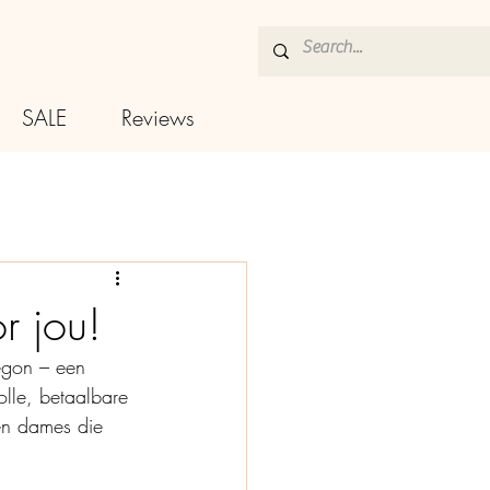
SALE
Reviews
r jou!
egon – een 
olle, betaalbare 
en dames die 